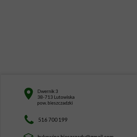
Dwernik 3
38-713 Lutowiska
pow. bieszczadzki
516 700 199
bukowina.bieszczady@gmail.com