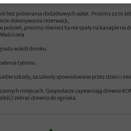
i bez pobierania dodatkowych opłat. Prosimy za to że
ncie dokonywania rezerwacji,
 w pościeli, prosimy również by nie spały na kanapie na 
Właściciela
 ogrodu wokół domku.
alenia tytoniu.
iebie szkody, za szkody spowodowane przez dzieci i zw
zonych miejscach. Gospodarze zapewniają drewno KOMI
leźć/ zebrać drewno do ogniska.