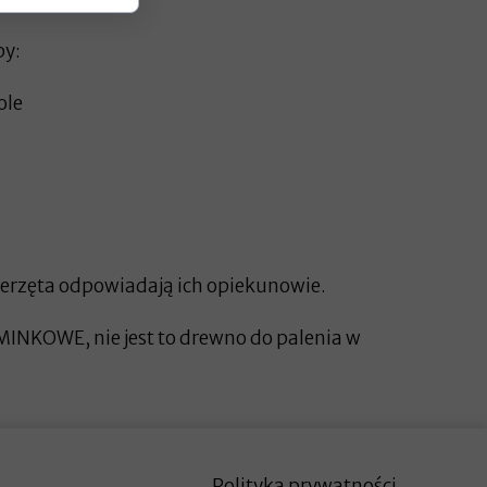
by:
dole
ierzęta odpowiadają ich opiekunowie.
NKOWE, nie jest to drewno do palenia w
Polityka prywatności